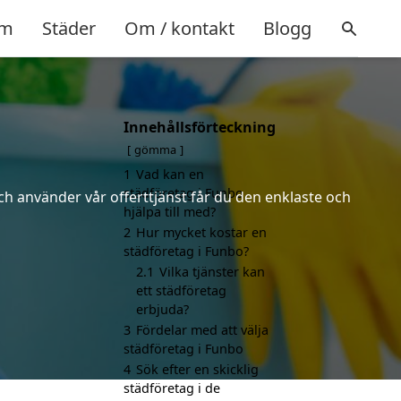
m
Städer
Om / kontakt
Blogg
Innehållsförteckning
gömma
1
Vad kan en
städföretag i Funbo
ch använder vår offerttjänst får du den enklaste och
hjälpa till med?
2
Hur mycket kostar en
städföretag i Funbo?
2.1
Vilka tjänster kan
ett städföretag
erbjuda?
3
Fördelar med att välja
städföretag i Funbo
4
Sök efter en skicklig
städföretag i de