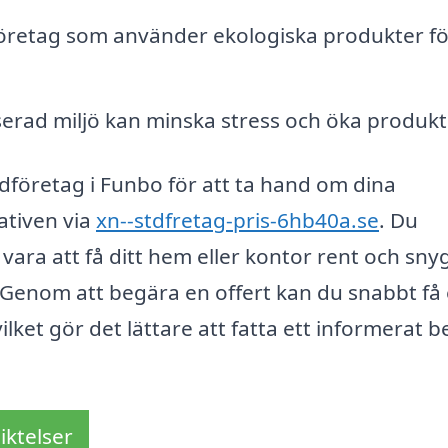
öretag som använder ekologiska produkter fö
erad miljö kan minska stress och öka produkti
ädföretag i Funbo för att ta hand om dina
ativen via
xn--stdfretag-pris-6hb40a.se
. Du
ara att få ditt hem eller kontor rent och sny
. Genom att begära en offert kan du snabbt få
lket gör det lättare att fatta ett informerat b
iktelser