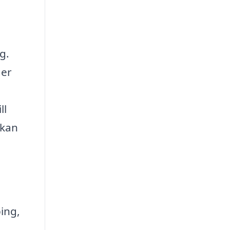
g.
ger
ll
 kan
ing,