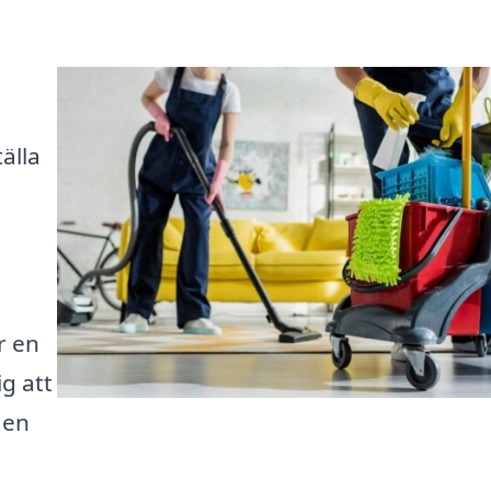
älla
r en
ig att
 en