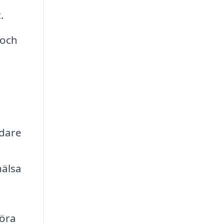
.
 och
ädare
hälsa
föra