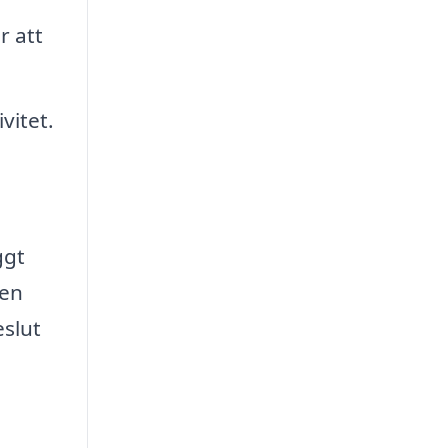
r att
vitet.
ggt
 en
eslut