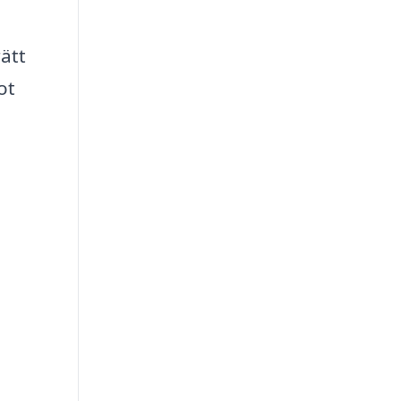
rätt
ot