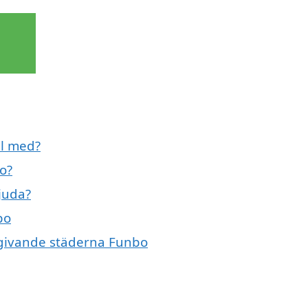
ll med?
o?
bjuda?
bo
omgivande städerna Funbo