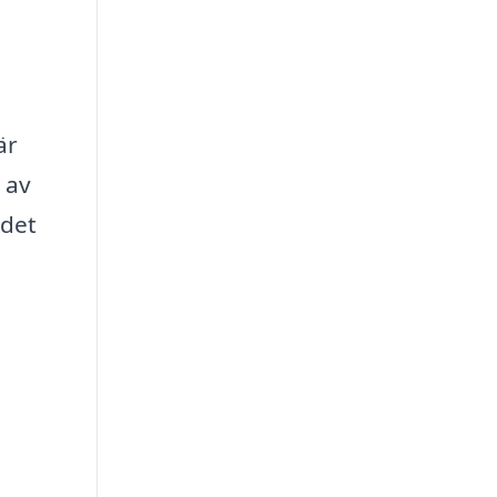
är
 av
ndet