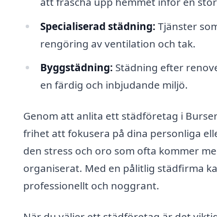
att fräscha upp hemmet inför en stor 
Specialiserad städning:
Tjänster som
rengöring av ventilation och tak.
Byggstädning:
Städning efter renove
en färdig och inbjudande miljö.
Genom att anlita ett städföretag i Burser
frihet att fokusera på dina personliga 
den stress och oro som ofta kommer med
organiserat. Med en pålitlig städfirma k
professionellt och noggrant.
När du väljer ett städföretag är det vikt