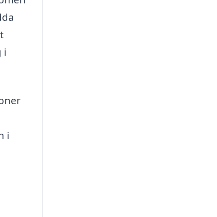
dda
t
 i
soner
 i