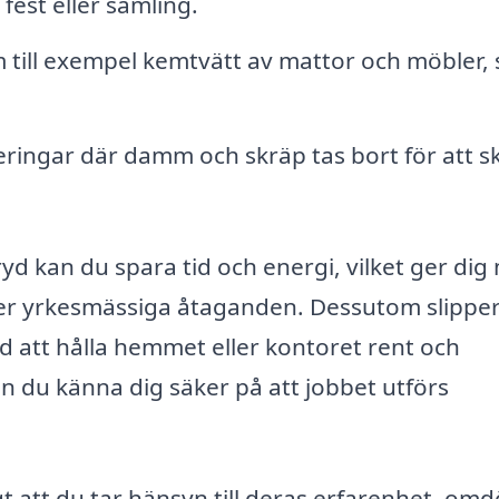
fest eller samling.
 till exempel kemtvätt av mattor och möbler,
ringar där damm och skräp tas bort för att s
yd kan du spara tid och energi, vilket ger dig
eller yrkesmässiga åtaganden. Dessutom slippe
 att hålla hemmet eller kontoret rent och
an du känna dig säker på att jobbet utförs
igt att du tar hänsyn till deras erfarenhet, o