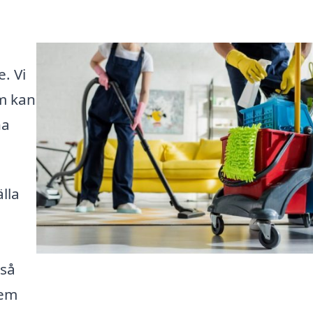
. Vi
om kan
na
lla
 så
hem