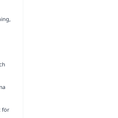
ing,
och
ma
 för