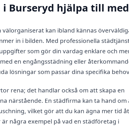
i Burseryd hjälpa till med
ch välorganiserat kan ibland kännas överväldi
mmer in i bilden. Med professionella städtjäns
duppgifter som gör din vardag enklare och me
p med en engångsstädning eller återkommand
juda lösningar som passar dina specifika behov
ytor rena; det handlar också om att skapa en
ina närstående. En städfirma kan ta hand om a
uschning, vilket gör att du kan ägna mer tid å
r är några exempel på vad en städföretag i