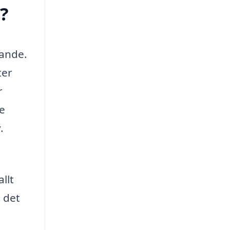
?
gande.
ter
r
e
.
llt
t det