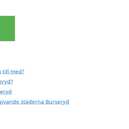
 till med?
eryd?
seryd
omgivande städerna Burseryd