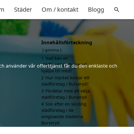
m
Städer
Om / kontakt
Blogg
Innehållsförteckning
gömma
1
Vad kan en
städföretag i Burseryd
ch använder vår offerttjänst får du den enklaste och
hjälpa till med?
2
Hur mycket kostar ett
städföretag i Burseryd?
3
Fördelar med att välja
städföretag i Burseryd
4
Sök efter en skicklig
städföretag i de
omgivande städerna
Burseryd