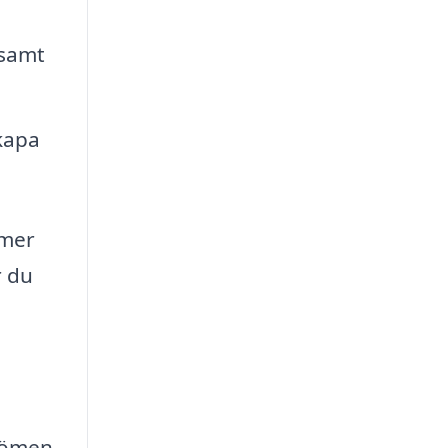
 samt
kapa
 mer
r du
mdömen